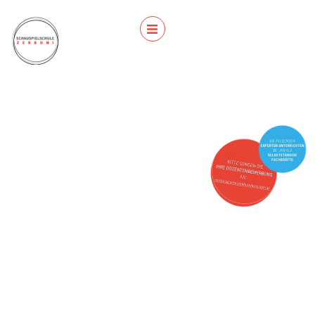
UNSERE
ZERBONI-DOZENTEN
Andreas Agler
Anna Schäfer